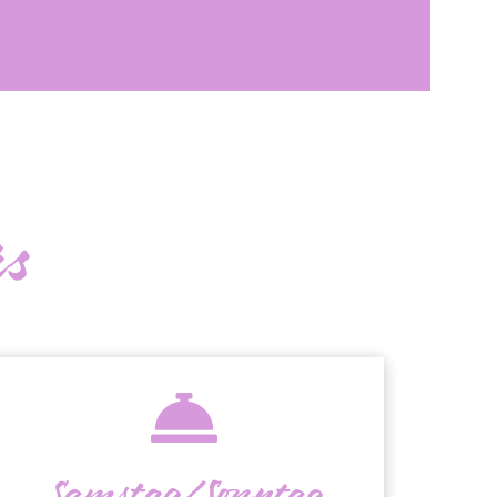
üs
Samstag/Sonntag