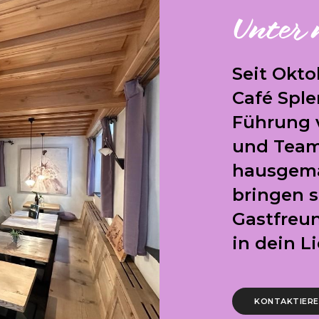
Unter
Seit Okto
Café Sple
Führung 
und Team
hausgem
bringen 
Gastfreun
in dein L
KONTAKTIEREN