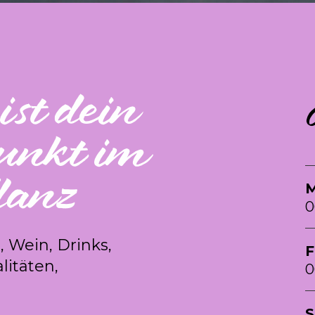
ist dein
punkt im
lanz
M
0
, Wein, Drinks,
F
litäten,
0
S