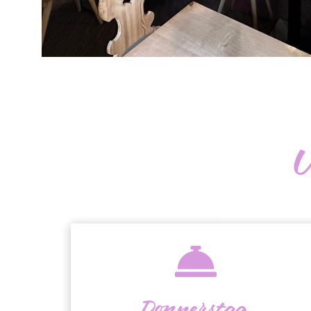
U
Donnerstag,