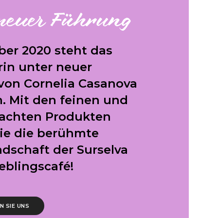
 neuer Führung
ber 2020 steht das
rin unter neuer
von Cornelia Casanova
. Mit den feinen und
achten Produkten
sie die berühmte
dschaft der Surselva
ieblingscafé!
 SIE UNS