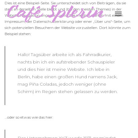
Dies ist eine Beispiel-Seite. Sie unterscheidet sich von Beiträgen, da sie
stets an derselben Stelle bleibt und (bei den meisten Themes) in der
Toggle
Website-Navigation angezeigt wird. Die meisten starten mit einem
Naviga
Impressum, der Datenschutzerklärung oder einer „Über uns“-Seite, um
sich potenziellen Besuchern der Website vorzustellen. Dort könnte zum
Beispiel stehen:
Hallo! Tagsüber arbeite ich als Fahrradkurier,
nachts bin ich ein aufstrebender Schauspieler
und dies hier ist meine Website. Ich lebe in
Berlin, habe einen großen Hund namens Jack,
mag Piña Coladas, jedoch weniger (ohne
Schirm) im Regen stehen gelassen zu werden.
…oder so etwas wie das hier: