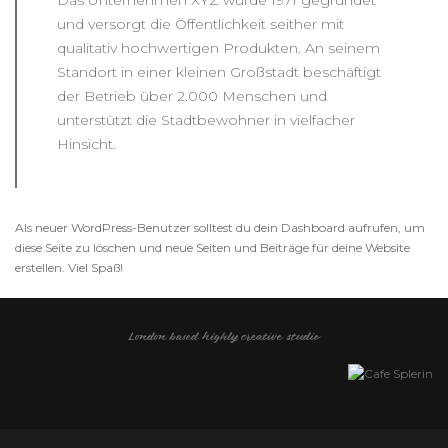
Das Unternehmen XYZ wurde 1971 gegründet
und versorgt die Öffentlichkeit seither mit
qualitativ hochwertigen Produkten. An seinem
Standort in einer kleinen Großstadt beschäftigt
der Betrieb über 2.000 Menschen und
unterstützt die Stadtbewohner in vielfacher
Hinsicht.
Als neuer WordPress-Benutzer solltest du
dein Dashboard
aufrufen, um
diese Seite zu löschen und neue Seiten und Beiträge für deine Website
erstellen. Viel Spaß!
London based highly creative studio