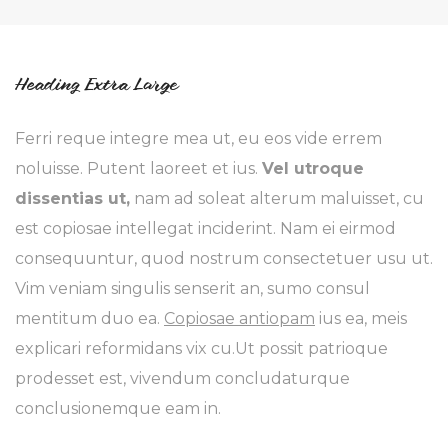
Heading Extra Large
Ferri reque integre mea ut, eu eos vide errem
noluisse. Putent laoreet et ius.
Vel utroque
dissentias ut,
nam ad soleat alterum maluisset, cu
est copiosae intellegat inciderint. Nam ei eirmod
consequuntur, quod nostrum consectetuer usu ut.
Vim veniam singulis senserit an, sumo consul
mentitum duo ea.
Copiosae antiopam
ius ea, meis
explicari reformidans vix cu.Ut possit patrioque
prodesset est, vivendum concludaturque
conclusionemque eam in.