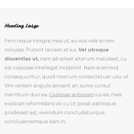
Heading Large
Ferri reque integre mea ut, eu eos vide errem
noluisse. Putent laoreet et ius.
Vel utroque
dissentias ut,
nam ad soleat alterum maluisset, cu
est copiosae intellegat inciderint. Nam ei eirmod
consequuntur, quod nostrum consectetuer usu ut.
Vim veniam singulis senserit an, sumo consul
mentitum duo ea.
Copiosae antiopam
ius ea, meis
explicari reformidans vix cu.Ut possit patrioque
prodesset est, vivendum concludaturque
conclusionemque eam in.