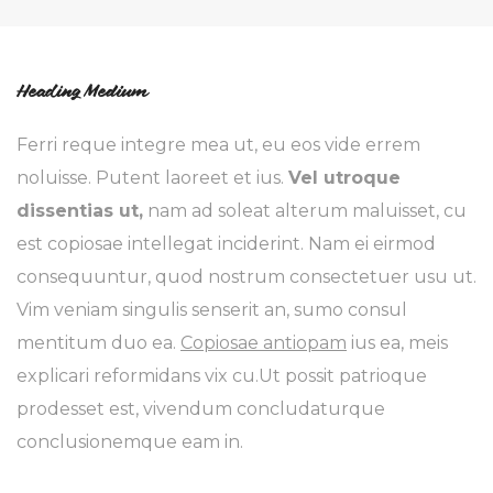
Heading Medium
Ferri reque integre mea ut, eu eos vide errem
noluisse. Putent laoreet et ius.
Vel utroque
dissentias ut,
nam ad soleat alterum maluisset, cu
est copiosae intellegat inciderint. Nam ei eirmod
consequuntur, quod nostrum consectetuer usu ut.
Vim veniam singulis senserit an, sumo consul
mentitum duo ea.
Copiosae antiopam
ius ea, meis
explicari reformidans vix cu.Ut possit patrioque
prodesset est, vivendum concludaturque
conclusionemque eam in.