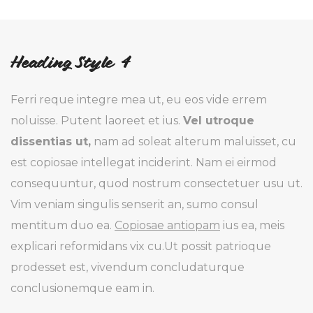
Heading Style 4
Ferri reque integre mea ut, eu eos vide errem
noluisse. Putent laoreet et ius.
Vel utroque
dissentias ut,
nam ad soleat alterum maluisset, cu
est copiosae intellegat inciderint. Nam ei eirmod
consequuntur, quod nostrum consectetuer usu ut.
Vim veniam singulis senserit an, sumo consul
mentitum duo ea.
Copiosae antiopam
ius ea, meis
explicari reformidans vix cu.Ut possit patrioque
prodesset est, vivendum concludaturque
conclusionemque eam in.