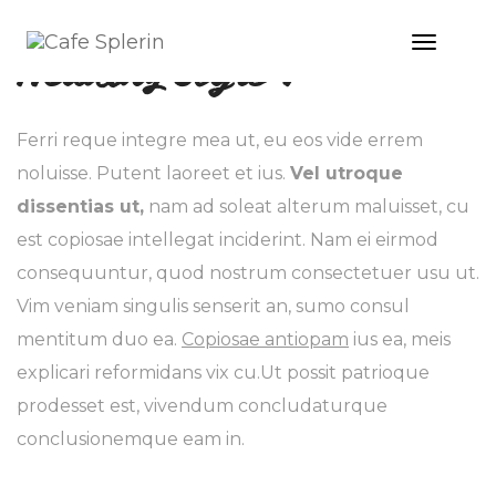
Toggle
Heading Style 1
Naviga
Ferri reque integre mea ut, eu eos vide errem
noluisse. Putent laoreet et ius.
Vel utroque
dissentias ut,
nam ad soleat alterum maluisset, cu
est copiosae intellegat inciderint. Nam ei eirmod
consequuntur, quod nostrum consectetuer usu ut.
Vim veniam singulis senserit an, sumo consul
mentitum duo ea.
Copiosae antiopam
ius ea, meis
explicari reformidans vix cu.Ut possit patrioque
prodesset est, vivendum concludaturque
conclusionemque eam in.