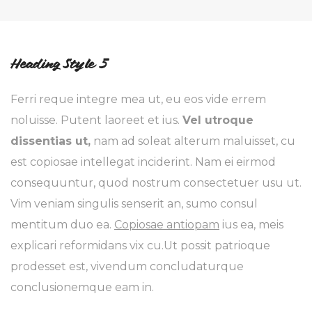
Heading Style 5
Ferri reque integre mea ut, eu eos vide errem
noluisse. Putent laoreet et ius.
Vel utroque
dissentias ut,
nam ad soleat alterum maluisset, cu
est copiosae intellegat inciderint. Nam ei eirmod
consequuntur, quod nostrum consectetuer usu ut.
Vim veniam singulis senserit an, sumo consul
mentitum duo ea.
Copiosae antiopam
ius ea, meis
explicari reformidans vix cu.Ut possit patrioque
prodesset est, vivendum concludaturque
conclusionemque eam in.