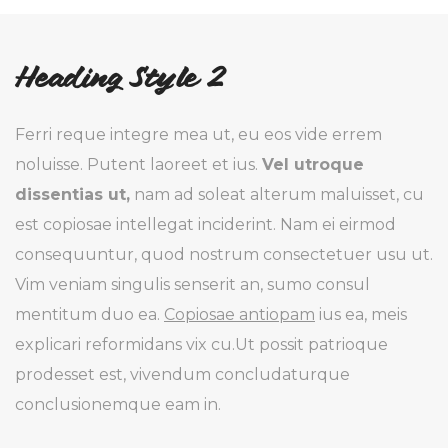
Heading Style 2
Ferri reque integre mea ut, eu eos vide errem
noluisse. Putent laoreet et ius.
Vel utroque
dissentias ut,
nam ad soleat alterum maluisset, cu
est copiosae intellegat inciderint. Nam ei eirmod
consequuntur, quod nostrum consectetuer usu ut.
Vim veniam singulis senserit an, sumo consul
mentitum duo ea.
Copiosae antiopam
ius ea, meis
explicari reformidans vix cu.Ut possit patrioque
prodesset est, vivendum concludaturque
conclusionemque eam in.