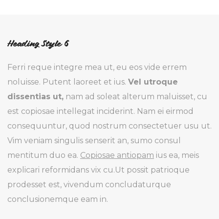
Heading Style 6
Ferri reque integre mea ut, eu eos vide errem
noluisse. Putent laoreet et ius.
Vel utroque
dissentias ut,
nam ad soleat alterum maluisset, cu
est copiosae intellegat inciderint. Nam ei eirmod
consequuntur, quod nostrum consectetuer usu ut.
Vim veniam singulis senserit an, sumo consul
mentitum duo ea.
Copiosae antiopam
ius ea, meis
explicari reformidans vix cu.Ut possit patrioque
prodesset est, vivendum concludaturque
conclusionemque eam in.