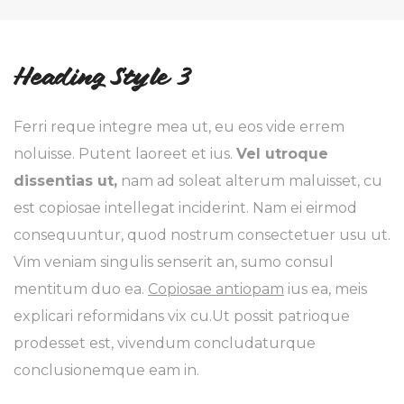
Heading Style 3
Ferri reque integre mea ut, eu eos vide errem
noluisse. Putent laoreet et ius.
Vel utroque
dissentias ut,
nam ad soleat alterum maluisset, cu
est copiosae intellegat inciderint. Nam ei eirmod
consequuntur, quod nostrum consectetuer usu ut.
Vim veniam singulis senserit an, sumo consul
mentitum duo ea.
Copiosae antiopam
ius ea, meis
explicari reformidans vix cu.Ut possit patrioque
prodesset est, vivendum concludaturque
conclusionemque eam in.